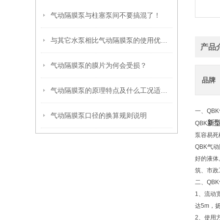
气动隔膜泵与柱塞泵间不要搞混了！
与其它水泵相比气动隔膜泵的使用优点有哪些
产品
气动隔膜泵的膜片为何会受损？
品牌
气动隔膜泵的原理特点及什么工况适合选择气动隔膜泵
一、QB
气动隔膜泵口径的换算规则说明
新
QBK
泵容易死
QBK
气动
好的液体
筑、市政
二、QB
1
、流动
达5m，
2
、使用