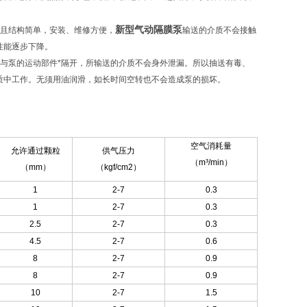
新型气动隔膜泵
且结构简单，安装、维修方便，
输送的介质不会接触
性能逐步下降。
与泵的运动部件*隔开，所输送的介质不会身外泄漏。所以抽送有毒、
质中工作。无须用油润滑，如长时间空转也不会造成泵的损坏。
空气消耗量
允许通过颗粒
供气压力
（m³/min）
（mm）
（kgf/cm2）
1
2-7
0.3
1
2-7
0.3
2.5
2-7
0.3
4.5
2-7
0.6
8
2-7
0.9
8
2-7
0.9
10
2-7
1.5