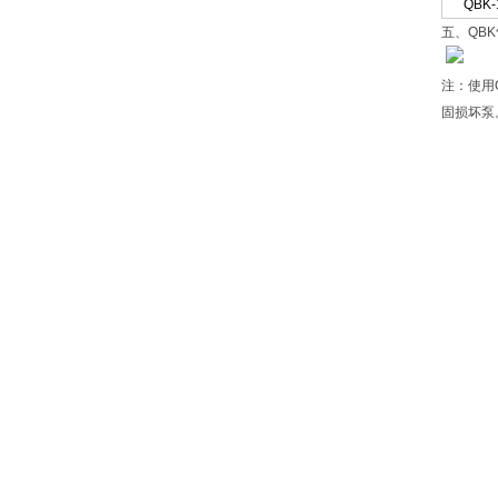
QBK-
五、QB
注：使用
固损坏泵