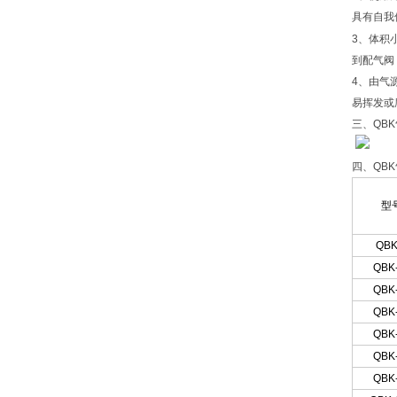
具有自我
3
、
体积
到配气阀
4、由气
易挥发或
三、QB
四、QB
型
QBK
QBK
QBK
QBK
QBK
QBK
QBK