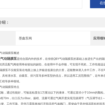
在
介绍：
墨鑫泵阀
应用领
K气动隔膜泵概述
型气动隔膜泵
是结合国内外的技术，在传统QBY气动隔膜泵的基础上改进生产出的
机而且配气阀使用寿命较短的缺陷，在使用中不会停顿，可实现不死机，工作性能远
隔膜泵不仅能安装在地面上抽上并输送低液位的介质，还能整体潜入水中工作，不但
。具有潜水泵、自吸泵、排污泵等多种泵型的优点，所以适用工况范围很广，近年来
工程等多种领域。
K气动隔膜泵特点
宽敞，通过性能好，可输送粘度在1万厘泊以下的液体，可通过直径小于10mm的颗
扬程70m，出口压力≧6bar。扬程、流量可通过气阀开度实现无级调节（气压调节在1～7
方便、工作可靠、开停只需简单地打开和关闭气体阀门，即使由于意外情况而长时间无