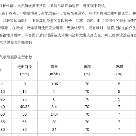
保护性能，当负荷恢复正常后，又能自动启动运行，可实现不死机。
小易于移动，不需要地基，占地面极小，安装简便经济。可作为移动式物料输送泵。
并
，联杆等运动部件，不象其他类型的泵因转子、活塞、齿轮、叶片等部件的磨损而使
源驱动，在易燃、易爆场所使用安全可靠。无旋转部件，没有轴封，隔膜把抽送的介质
腐蚀性介质时，不会因介质的泄露造成环境污染和危害人身安全。可以整体浸没在介
K气动隔膜泵性能参数
K气动隔膜泵选型参数
进出口径
流量
扬程
吸程
号
（mm）
（m3/h）
（m）
（m）
-8
8
0.96
70
5
-15
15
1
70
5
-25
25
6
70
5
-40
40/32
8.4
70
7
-50
50
14.4
70
7
-65
65
20
70
7
-80
80
24
70
7