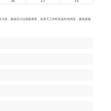
10
2-7
1.5
压力表，避免压力过高损害泵，在泵不工作时应及时清洗泵，避免因凝