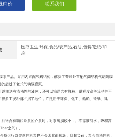
线询价
联系我们
医疗卫生,环保,食品/农产品,石油,包装/造纸/印
域
刷
隔膜泵产品。采用内置配气阀结构，解决了普通外置配气阀结构气动隔膜
远的超过了老式气动隔膜泵。
可以输送有流动性的液体，还可以输送含有颗粒、黏稠度高等流动性不
在很多工况种都占据了地位，广泛用于环保、化工、船舶、造纸、建
粒。抽送含有颗粒杂质的介质时，对泵磨损较小，。不需灌引水，吸程高
bar之间）。
介质运行或突然停机泵也不会因此而损坏，旦超负荷，泵会自动停机，