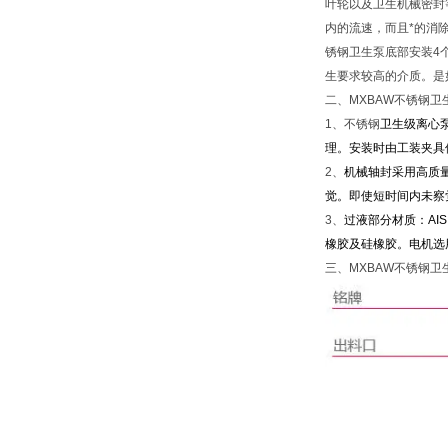
叶轮以及卫生机械密封
内的流速，而且*的消
锈钢卫生泵底部安装4
生要求较高的介质。是
二、MXBAW不锈钢卫
1
、不锈钢
卫生级离心
理。安装时由工装夹具
2、
机械轴封采用高质
觉。即使短时间内未察
3、
过液部分材质：AIS
橡胶及硅橡胶。电机选用
三、
MXBAW不锈钢卫