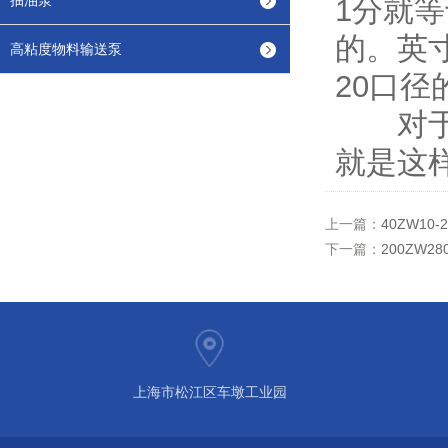
抽油泵
1分就等
的。英
高粘度物料输送泵
20口径
对于准
就是这
上一篇：
40ZW1
下一篇：
200ZW
上海市松江区车墩工业园