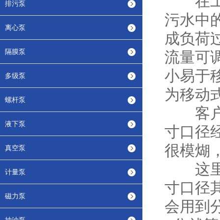
在工地
排污泵
污水中
离心泵
成负荷
隔膜泵
流量可
小易于
多级泵
为移动
螺杆泵
客户在
液下泵
寸口径
很模煳
真空泵
这里讲
计量泵
寸口径
磁力泵
会用到分