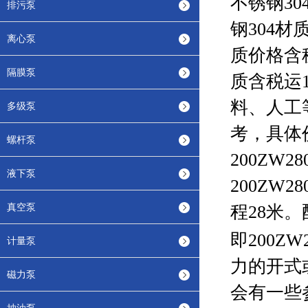
不锈钢30
排污泵
钢304材
离心泵
质价格含税
隔膜泵
质含税运1
料、人工
多级泵
考，具体
螺杆泵
200ZW280
液下泵
200ZW280
真空泵
程28米
即
200ZW2
计量泵
力的开式
磁力泵
会有一些