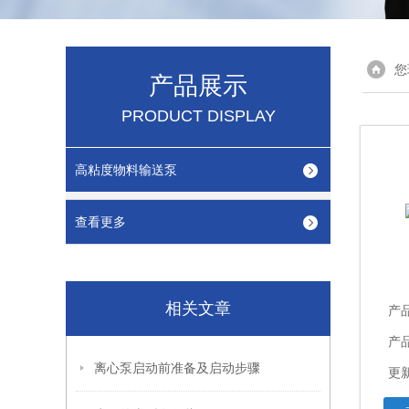
您
产品展示
PRODUCT DISPLAY
高粘度物料输送泵
查看更多
相关文章
产
产
离心泵启动前准备及启动步骤
更新