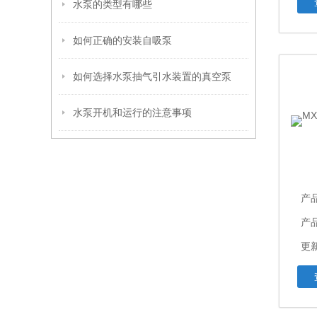
水泵的类型有哪些
如何正确的安装自吸泵
如何选择水泵抽气引水装置的真空泵
水泵开机和运行的注意事项
产
产
更新