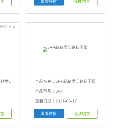
查看详情
留言
在线留言
动软管泵
产品名称：
3RP高粘度凸轮转子泵
产品型号：3RP
更新日期：2021-05-17
查看详情
留言
在线留言