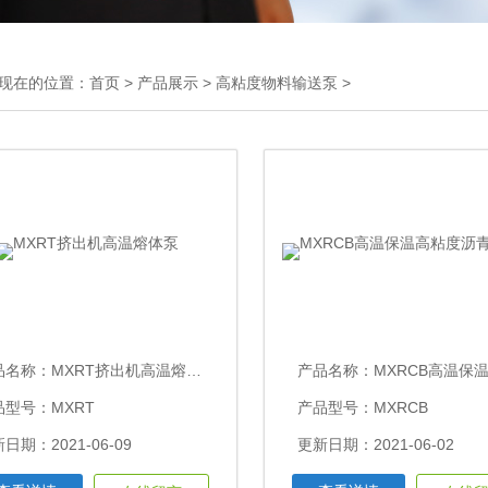
现在的位置：
首页
>
产品展示
>
高粘度物料输送泵
>
品名称：
MXRT挤出机高温熔体泵
产品名称：
MXRCB高温保温高粘度沥
品型号：MXRT
产品型号：MXRCB
日期：2021-06-09
更新日期：2021-06-02