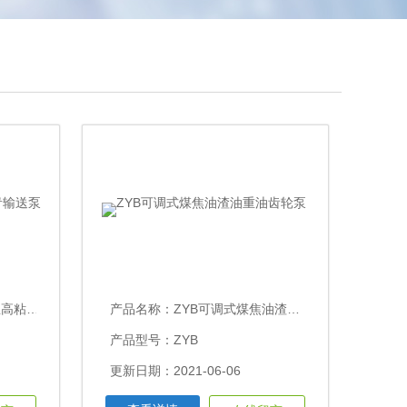
青输送泵
产品名称：
ZYB可调式煤焦油渣油重油齿轮泵
产品型号：ZYB
更新日期：2021-06-06