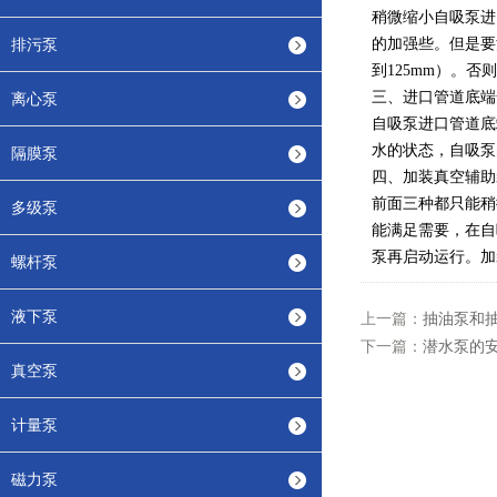
稍微缩小自吸泵进
排污泵
的加强些。但是要
到125mm）。
三、进口管道底端
离心泵
自吸泵进口管道底
水的状态，自吸泵
隔膜泵
四、加装真空辅助
前面三种都只能稍
多级泵
能满足需要，在自
泵再启动运行。加
螺杆泵
液下泵
上一篇：
抽油泵和
下一篇：
潜水泵的
真空泵
计量泵
磁力泵