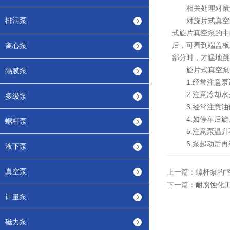
相关处理对策
排污泵
对旋片式真空泵
式旋片真空泵的中
后，可看到端盖板
离心泵
部分时，才猛地跳
旋片式真空泵在
隔膜泵
1.经常注意泵
2.注意冷却水
多级泵
3.经常注意油
4.如停车后旋
螺杆泵
5.注意泵温升不
6.泵起动后再
液下泵
真空泵
上一篇：
螺杆泵的“
下一篇：
耐腐蚀化
计量泵
磁力泵