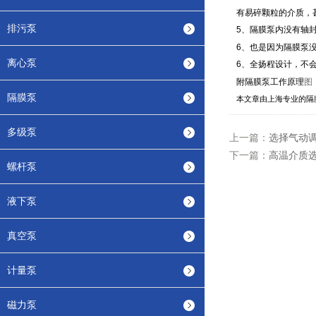
有易碎颗粒的介质，
排污泵
5
、隔膜泵内没有轴
6
、也是因为隔膜泵
离心泵
6
、全扬程设计，不
附隔膜泵工作原理
图
隔膜泵
本文章由上海专业的隔
多级泵
上一篇：
选择气动
下一篇：
高温介质
螺杆泵
液下泵
真空泵
计量泵
磁力泵