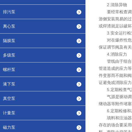
2.清除异物
排污泵
要经常检查调节
游侧安装简易的过
或焊渣就足以破坏
离心泵
3.安全运行检
对在爆炸性危险
隔膜泵
保证调节阀及有关
4.消除应力
多级泵
管线由于组合或
管道造成的应力等
螺杆泵
件变形而不能和阀
证避免或消除应力
液下泵
5.定期检查气
气源是驱动调节
真空泵
继动器等附件堵塞
6.定期检修和
计量泵
填料和注油器在
存在的场合要采用
磁力泵