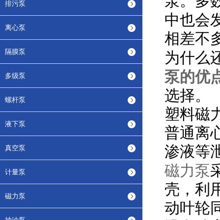
泵。多
排污泵
中也会
离心泵
相差不
隔膜泵
为什么
泵的优
多级泵
选择。
螺杆泵
塑料磁
液下泵
普通离
渗液等
真空泵
磁力泵
计量泵
壳，利
磁力泵
动叶轮