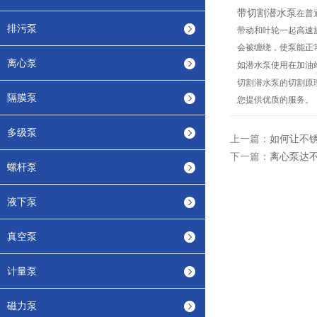
带切割潜水泵
在普
排污泵
带动和叶轮一起高速
会被缠绕，使泵能正
离心泵
如潜水泵使用在加油
切割潜水泵的切割原
隔膜泵
您提供优质的服务。
多级泵
上一篇：
如何让不
下一篇：
离心泵达
螺杆泵
液下泵
真空泵
计量泵
磁力泵