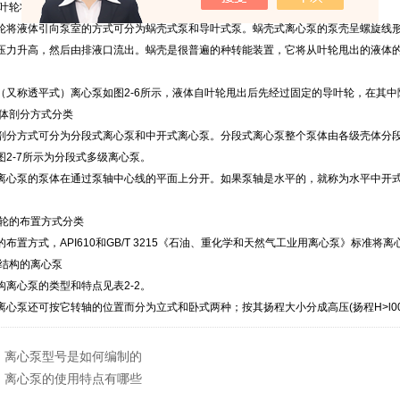
叶轮将液体引向泵室的方式分类
轮将液体引向泵室的方式可分为蜗壳式泵和导叶式泵。蜗壳式离心泵的泵壳呈螺旋线形
压力升高，然后由排液口流出。蜗壳是很普遍的种转能装置，它将从叶轮甩出的液体
（又称透平式）离心泵如图2-6所示，液体自叶轮甩出后先经过固定的导叶轮，在其
体剖分方式分类
剖分方式可分为分段式离心泵和中开式离心泵。分段式离心泵整个泵体由各级壳体分
图2-7所示为分段式多级离心泵。
离心泵的泵体在通过泵轴中心线的平面上分开。如果泵轴是水平的，就称为水平中开式
轮的布置方式分类
的布置方式，API610和GB/T 3215《石油、重化学和天然气工业用离心泵》标准将离
结构的离心泵
构离心泵的类型和特点见表2-2。
心泵还可按它转轴的位置而分为立式和卧式两种；按其扬程大小分成高压(扬程H>l00m)、中
：
离心泵型号是如何编制的
：
离心泵的使用特点有哪些