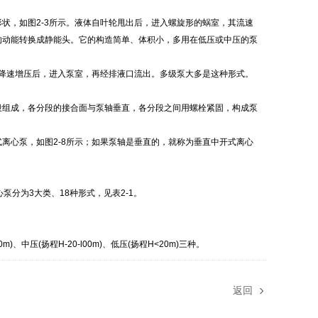
状，如图2-3所示。液体自叶轮甩出后，进入螺旋形的蜗室，其流速
的动能转换成静能头。它的构造简单、体积小，多用在低压或中压的泵
中降速增压后，进入泵室，再经排液口流出。多级泵大多是这种形式。
段组成，各分段的接合面与泵轴垂直，各分段之间用螺栓紧固，构成泵
离心泵，如图2-8所示；如果泵轴是垂直的，就称为垂直中开式离心
心泵分为3大类、18种形式，见表2-1。
压(扬程H-20-l00m)、低压(扬程H<20m)三种。
返回