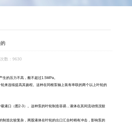
类的
次数：9630
生的压力不高，般不超过1.5MPa。
叶轮来连续提高其扬程。这种在同根泵轴上装有串联的两个以上叶轮的
吸液口（图2-3）。这种泵的叶轮制造容易，液体在其间流动情况较
壳的制造比较复杂，两股液体在叶轮的出口汇合时稍有冲击，影响泵的