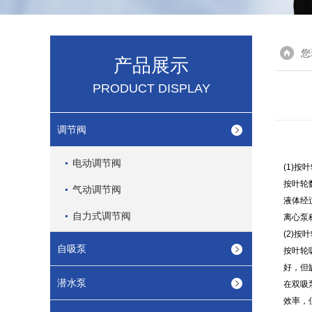
您
产品展示
PRODUCT DISPLAY
调节阀
电动调节阀
(1)
按叶
按叶轮
气动调节阀
液体经
自力式调节阀
离心泵
(2)
按叶
自吸泵
按叶轮
好，但
潜水泵
在双吸
效率，