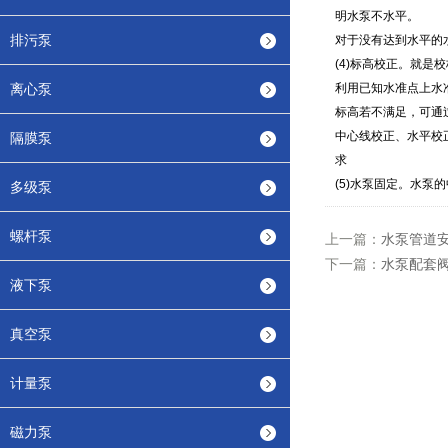
明水泵不水平。
排污泵
对于没有达到水平的
(4)
标高校正。就是校
离心泵
利用已知水准点上水
标高若不满足，可通
中心线校正、水平校
隔膜泵
求
(5)
水泵固定。水泵的
多级泵
螺杆泵
上一篇：
水泵管道
下一篇：
水泵配套
液下泵
真空泵
计量泵
磁力泵