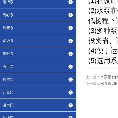
(1)
在设计
排污泵
(2)
水泵在
离心泵
低扬程下
隔膜泵
(3)
多种泵
投资省、
多级泵
(4)
便于运
螺杆泵
(5)
选用系
液下泵
上一篇：
水泵配套
真空泵
下一篇：
水泵选型
计量泵
磁力泵