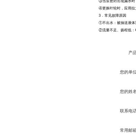
③当泵密封出现漏水时
④更换叶轮时，应用拉
3
．常见故障原因
①不出水：被抽送液体
②流量不足、扬程低：
产
您的单
您的姓
联系电
常用邮