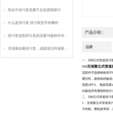
泵站中排污泵流量不足的原因探讨
什么是排污泵 排污泵型号有哪些
产品介绍：
排污泵选型所注意的流量与扬程作何理解？
品牌
无堵塞自吸排污泵：成就清洁环保新境界
一、GW
立式
管道排污
无堵塞立式管道
GW
流部件可选择铸铁和不
通过性，能有效的输送
湿度≤95％、海拔高度≤
以输送具有腐蚀性的介
二、GW
立式
管道排污
1
．
无堵塞立式管道排
力性能，整机效率高，