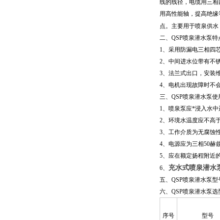
线的线径，电缆用三相
用高性能轴，提高绝缘
点
。
主要用于喷泉供水
二、
QSP喷泉潜水泵
特
1、
采用防漏电三相四
2
、
中间进水位带有不
3、法兰式出口，安装维
4、电机出现故障时不
三、
QSP喷泉潜水泵
使
1、喷泉泵应*浸入水中
2、环境水温度应不高于
3、工作介质为无腐蚀性
4、电源应为三相50赫兹
5、应在额定扬程附近
充水式喷泉潜水
6、
五、
QSP喷泉潜水泵
型
六、
QSP喷泉潜水泵
选
序号
型号