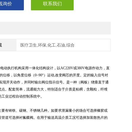
线询价
联系我们
域
医疗卫生,环保,化工,石油,综合
动执行机构采用一体化结构设计，以AC220V或380V电源作动力，直
相对应的位移，以角度位移（0~90°）运动,改变阀芯的开度。定的输入信号对
反转实现开关动作，并同时输出阀位指示信号。是一种（阀板）绕垂直于通
优点。配套简单，流通能力大，特别适合于介质是粘稠，含颗粒，纤维
的工业过程自动控制系统中。
主要有铸铁、碳钢、不锈钢几种。如要求泄漏量小的场合可选择橡胶或
质管道可选择衬氟蝶阀。在用于输送高温介质工况可选择加装散热片的