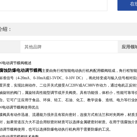
在
介绍：
其他品牌
应用领
RW电动调节蝶阀概述
腐蚀防爆电动调节蝶阀
主要由角行程智能电动执行机构配用蝶阀组成，角行程智能电
准信号（4-20mA、0-10mA或1-5VDC、0-10V DC），将此转变成与输入信号
置开度，实现比例动作。二位开关式接受AC220V或AC380V作动力，通过电机正
轴旋转的阀门，属旋转高性能型调节或开关阀类。具有功能强，体积小，性能可靠等
合。它可广泛应用于食品、环保、轻工、石油、化工、教学设备、造纸、电力等行业
RW电动调节蝶阀
使用优点
蝶阀具有动作迅速、流通能力强并且有双向密封，连接方式有法兰和对夹两种，材质
封，如果管道压力大不适合用软密封材质可以选择金属硬密封材质。在用于强腐蚀介
动调节蝶阀使用，
也可以选择防爆电动执行机构用于需要防爆的工况。
RW电动调节蝶阀技术参数