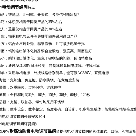
电动调节蝶阀
W
特点
强劲：智能型、比例式、开关式、各类信号输出型*
小巧：体积仅相当于同类产品的35%左右
宜人：重量仅相当于同类产品的30%左右
可靠：轴承和电气元件等关键零部件采用进口产品
大方：铝合金压铸外壳、精细流畅、且可减少电磁干扰
耐磨：蜗轮输出轴体化特殊铜合金锻造、强度高、耐磨性好
极小：蜗轮输出轴体化、避免了键联结的间隙、传动精度高
保证：通过AC1500V耐压检测，特制线锁紧固电缆线、连线可靠
简单：采用单相电源、外接线路特别简单，也可做AC380V、直流电源
用方便：免加油、免点检、防水防锈、任意角度安装
护装置：双重限位、过热保护、过载保护
速度：全行程时间5秒、10秒、15秒、30秒、60秒、120秒
腐防锈：支架、联轴器、螺钉均采用不锈钢
能数控：数字设定、数字整定、高度准确
、自诊断、机多能集成体：智能控制模块高度
RW电动调节蝶阀外形安装尺寸
RW电动调节蝶阀订货须知
耐腐蚀防爆电动调节蝶阀
ZDRW
请提供电动调节蝶阀的阀体形式、口径、阀前后