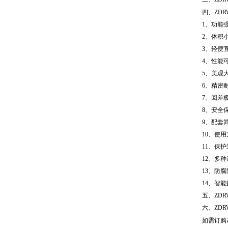
四、ZDR
1、功能
2、体积
3、轻便
4、性能
5、美观
6、精密
7、回差
8、安全
9、配套
10、使
11、保
12、多种
13、防
14、智
五、ZD
六、
ZD
如需订购