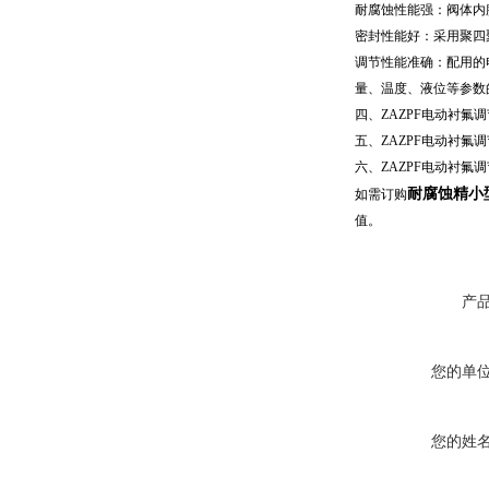
耐腐蚀
性能强
：阀体内
密封性能好：采用聚四
调节性能准确：配用的电
量、温度、液位等参数
四、
ZAZPF电动衬氟
五、ZAZPF电动衬氟
六、ZAZPF电动衬氟
耐腐蚀精小
如需订购
值。
产
您的单
您的姓